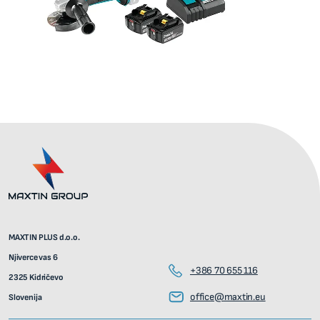
MAXTIN PLUS d.o.o.
Njiverce vas 6
+386 70 655 116
2325 Kidričevo
office@maxtin.eu
Slovenija